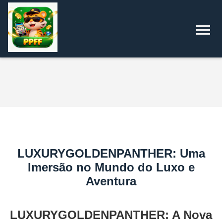
LUXURYGOLDENPANTHER: Uma
Imersão no Mundo do Luxo e
Aventura
LUXURYGOLDENPANTHER: A Nova