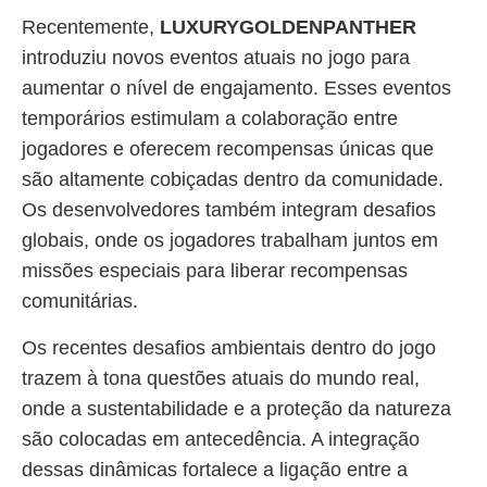
Recentemente,
LUXURYGOLDENPANTHER
introduziu novos eventos atuais no jogo para
aumentar o nível de engajamento. Esses eventos
temporários estimulam a colaboração entre
jogadores e oferecem recompensas únicas que
são altamente cobiçadas dentro da comunidade.
Os desenvolvedores também integram desafios
globais, onde os jogadores trabalham juntos em
missões especiais para liberar recompensas
comunitárias.
Os recentes desafios ambientais dentro do jogo
trazem à tona questões atuais do mundo real,
onde a sustentabilidade e a proteção da natureza
são colocadas em antecedência. A integração
dessas dinâmicas fortalece a ligação entre a