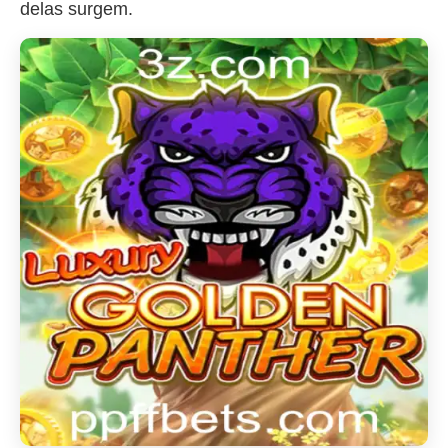
delas surgem.