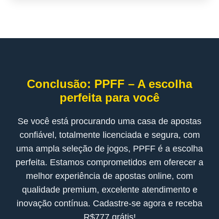
Conclusão: PPFF – A escolha
perfeita para você
Se você está procurando uma casa de apostas
confiável, totalmente licenciada e segura, com
uma ampla seleção de jogos, PPFF é a escolha
perfeita. Estamos comprometidos em oferecer a
melhor experiência de apostas online, com
qualidade premium, excelente atendimento e
inovação contínua. Cadastre-se agora e receba
R$777 grátis!