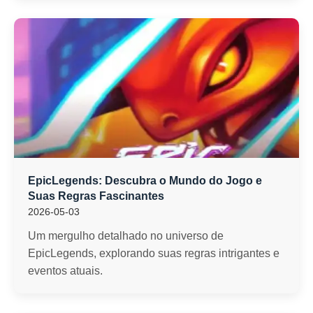
EpicLegends: Descubra o Mundo do Jogo e
Suas Regras Fascinantes
2026-05-03
Um mergulho detalhado no universo de
EpicLegends, explorando suas regras intrigantes e
eventos atuais.