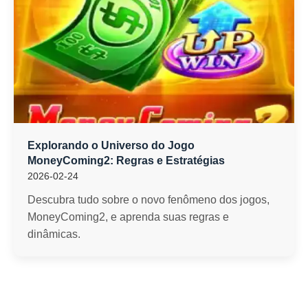
Explorando o Universo do Jogo
MoneyComing2: Regras e Estratégias
2026-02-24
Descubra tudo sobre o novo fenômeno dos jogos,
MoneyComing2, e aprenda suas regras e
dinâmicas.