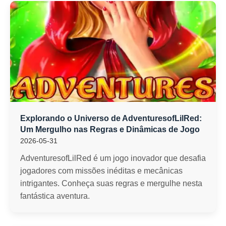
Explorando o Universo de AdventuresofLilRed:
Um Mergulho nas Regras e Dinâmicas de Jogo
2026-05-31
AdventuresofLilRed é um jogo inovador que desafia
jogadores com missões inéditas e mecânicas
intrigantes. Conheça suas regras e mergulhe nesta
fantástica aventura.