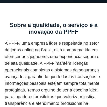
Sobre a qualidade, o serviço e a
inovação da PPFF
A PPFF, uma empresa líder e respeitada no setor
de jogos online no Brasil, está comprometida em
oferecer aos jogadores uma experiência segura e
de alta qualidade. A PPFF mantém licenças
operacionais completas e sistemas de segurança
avançados, garantindo que todas as transações e
informações pessoais estejam sempre totalmente
protegidas. Temos orgulho de ser a escolha ideal
para jogadores brasileiros que valorizam justiça,
transparência e atendimento profissional na