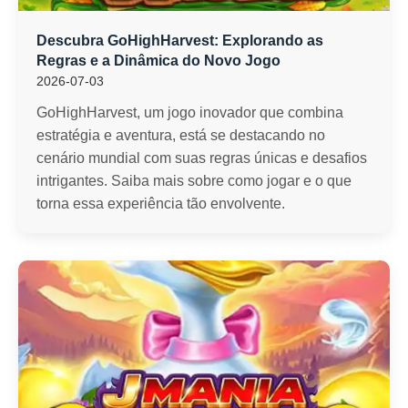
Descubra GoHighHarvest: Explorando as
Regras e a Dinâmica do Novo Jogo
2026-07-03
GoHighHarvest, um jogo inovador que combina
estratégia e aventura, está se destacando no
cenário mundial com suas regras únicas e desafios
intrigantes. Saiba mais sobre como jogar e o que
torna essa experiência tão envolvente.