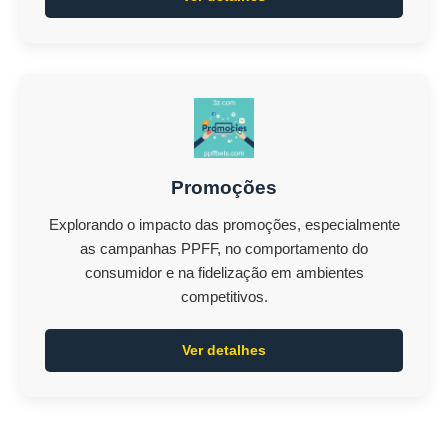
Promoções
Explorando o impacto das promoções, especialmente
as campanhas PPFF, no comportamento do
consumidor e na fidelização em ambientes
competitivos.
Ver detalhes