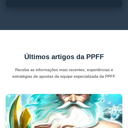
Últimos artigos da PPFF
Receba as informações mais recentes, experiências e
estratégias de apostas da equipe especializada da PPFF.