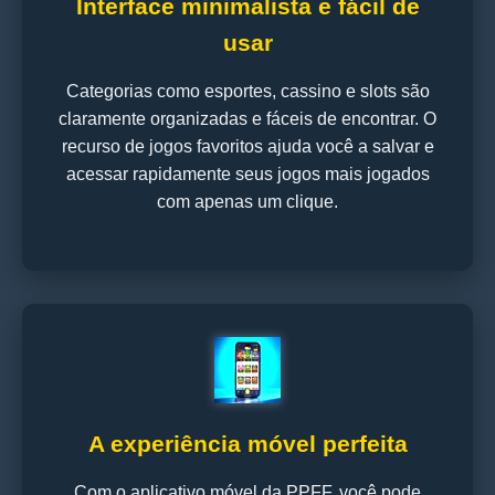
Interface minimalista e fácil de
usar
Categorias como esportes, cassino e slots são
claramente organizadas e fáceis de encontrar. O
recurso de jogos favoritos ajuda você a salvar e
acessar rapidamente seus jogos mais jogados
com apenas um clique.
A experiência móvel perfeita
Com o aplicativo móvel da PPFF, você pode