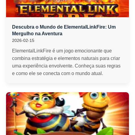
Descubra o Mundo de ElementalLinkFire: Um
Mergulho na Aventura
2026-02-15
ElementalLinkFire é um jogo emocionante que
combina estratégia e elementos naturais para criar
uma experiência envolvente. Conheça suas regras
e como ele se conecta com o mundo atual.