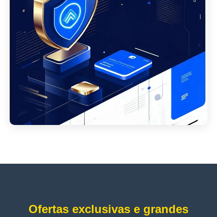
Ofertas exclusivas e grandes