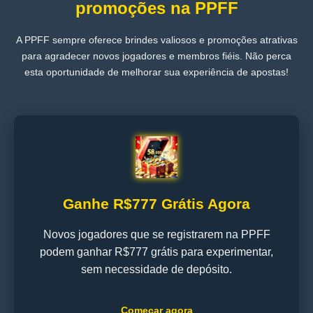
promoções na PPFF
A PPFF sempre oferece brindes valiosos e promoções atrativas
para agradecer novos jogadores e membros fiéis. Não perca
esta oportunidade de melhorar sua experiência de apostas!
Ganhe R$777 Grátis Agora
Novos jogadores que se registrarem na PPFF
podem ganhar R$777 grátis para experimentar,
sem necessidade de depósito.
Começar agora