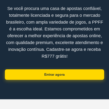
Se você procura uma casa de apostas confiável,
totalmente licenciada e segura para o mercado
brasileiro, com ampla variedade de jogos, a PPFF
é a escolha ideal. Estamos comprometidos em
oferecer a melhor experiência de apostas online,
com qualidade premium, excelente atendimento e
inovação contínua. Cadastre-se agora e receba
R$777 grátis!
Entrar agora