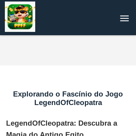
Explorando o Fascínio do Jogo
LegendOfCleopatra
LegendOfCleopatra: Descubra a
Magia do Antigo Egito