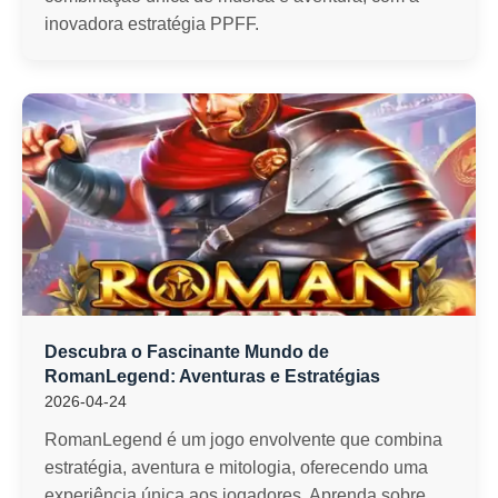
inovadora estratégia PPFF.
Descubra o Fascinante Mundo de
RomanLegend: Aventuras e Estratégias
2026-04-24
RomanLegend é um jogo envolvente que combina
estratégia, aventura e mitologia, oferecendo uma
experiência única aos jogadores. Aprenda sobre