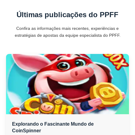
Últimas publicações do PPFF
Confira as informações mais recentes, experiências e
estratégias de apostas da equipe especialista do PPFF.
Explorando o Fascinante Mundo de
CoinSpinner