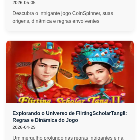
2026-05-05
Descubra o intrigante jogo CoinSpinner, suas
origens, dinâmica e regras envolventes.
Explorando o Universo de FlirtingScholarTangII:
Regras e Dinâmica do Jogo
2026-04-29
Um mergulho profundo nas regras intrigantes e na