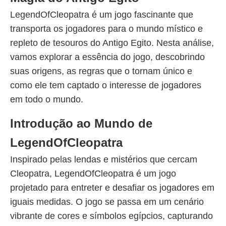
LegendOfCleopatra é um jogo fascinante que
transporta os jogadores para o mundo místico e
repleto de tesouros do Antigo Egito. Nesta análise,
vamos explorar a essência do jogo, descobrindo
suas origens, as regras que o tornam único e
como ele tem captado o interesse de jogadores
em todo o mundo.
Introdução ao Mundo de
LegendOfCleopatra
Inspirado pelas lendas e mistérios que cercam
Cleopatra, LegendOfCleopatra é um jogo
projetado para entreter e desafiar os jogadores em
iguais medidas. O jogo se passa em um cenário
vibrante de cores e símbolos egípcios, capturando