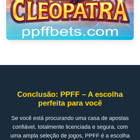
Conclusão: PPFF – A escolha
perfeita para você
Se você está procurando uma casa de apostas
confiável, totalmente licenciada e segura, com
uma ampla seleção de jogos, PPFF é a escolha