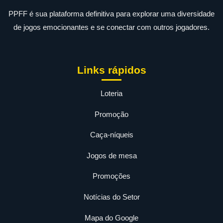
PPFF é sua plataforma definitiva para explorar uma diversidade
de jogos emocionantes e se conectar com outros jogadores.
Links rápidos
Loteria
Promoção
Caça-níqueis
Jogos de mesa
Promoções
Notícias do Setor
Mapa do Google