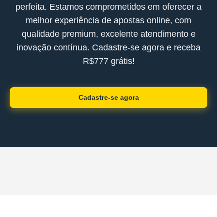
perfeita. Estamos comprometidos em oferecer a
melhor experiência de apostas online, com
qualidade premium, excelente atendimento e
inovação contínua. Cadastre-se agora e receba
R$777 grátis!
Cadastre-se agora