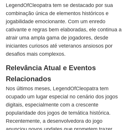
LegendOfCleopatra tem se destacado por sua
combinação única de elementos históricos e
jogabilidade emocionante. Com um enredo
cativante e regras bem elaboradas, ele continua a
atrair uma ampla gama de jogadores, desde
iniciantes curiosos até veteranos ansiosos por
desafios mais complexos.
Relevância Atual e Eventos
Relacionados
Nos últimos meses, LegendOfCleopatra tem
ocupado um lugar especial no cenário dos jogos
digitais, especialmente com a crescente
popularidade dos jogos de temática histórica.
Recentemente, a desenvolvedora do jogo
anunciou novos updates que prometem trazer