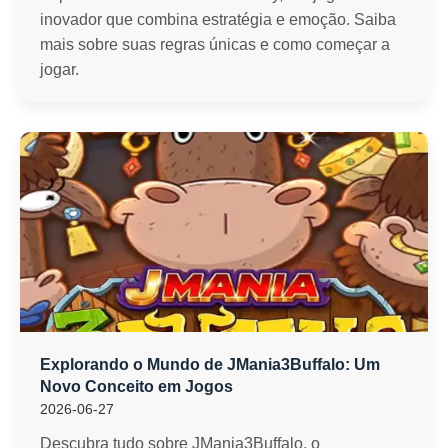
inovador que combina estratégia e emoção. Saiba
mais sobre suas regras únicas e como começar a
jogar.
Explorando o Mundo de JMania3Buffalo: Um
Novo Conceito em Jogos
2026-06-27
Descubra tudo sobre JMania3Buffalo, o