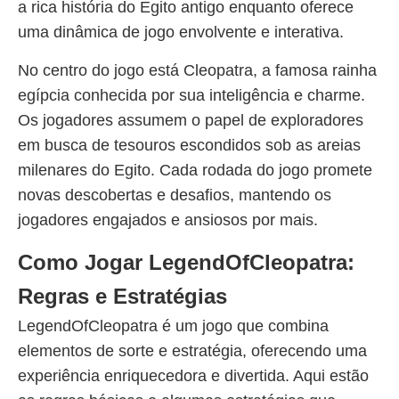
a rica história do Egito antigo enquanto oferece
uma dinâmica de jogo envolvente e interativa.
No centro do jogo está Cleopatra, a famosa rainha
egípcia conhecida por sua inteligência e charme.
Os jogadores assumem o papel de exploradores
em busca de tesouros escondidos sob as areias
milenares do Egito. Cada rodada do jogo promete
novas descobertas e desafios, mantendo os
jogadores engajados e ansiosos por mais.
Como Jogar LegendOfCleopatra:
Regras e Estratégias
LegendOfCleopatra é um jogo que combina
elementos de sorte e estratégia, oferecendo uma
experiência enriquecedora e divertida. Aqui estão