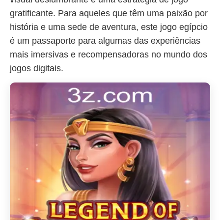
gratificante. Para aqueles que têm uma paixão por
história e uma sede de aventura, este jogo egípcio
é um passaporte para algumas das experiências
mais imersivas e recompensadoras no mundo dos
jogos digitais.