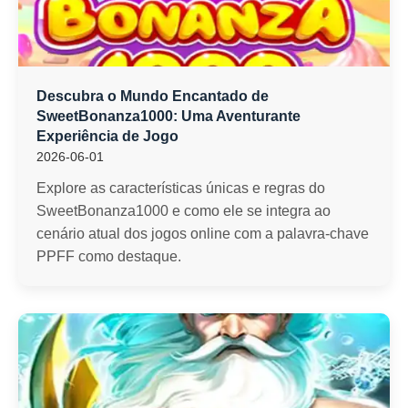
Descubra o Mundo Encantado de
SweetBonanza1000: Uma Aventurante
Experiência de Jogo
2026-06-01
Explore as características únicas e regras do
SweetBonanza1000 e como ele se integra ao
cenário atual dos jogos online com a palavra-chave
PPFF como destaque.