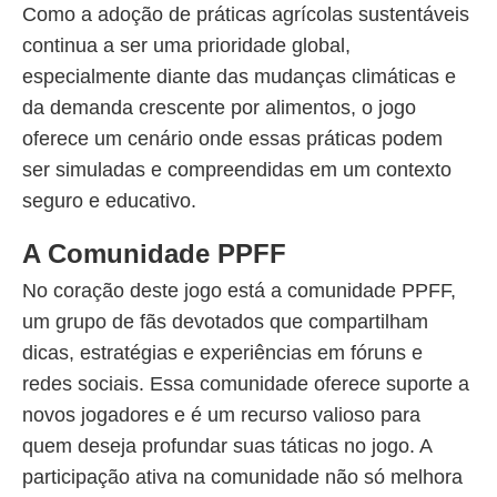
Como a adoção de práticas agrícolas sustentáveis
continua a ser uma prioridade global,
especialmente diante das mudanças climáticas e
da demanda crescente por alimentos, o jogo
oferece um cenário onde essas práticas podem
ser simuladas e compreendidas em um contexto
seguro e educativo.
A Comunidade PPFF
No coração deste jogo está a comunidade PPFF,
um grupo de fãs devotados que compartilham
dicas, estratégias e experiências em fóruns e
redes sociais. Essa comunidade oferece suporte a
novos jogadores e é um recurso valioso para
quem deseja profundar suas táticas no jogo. A
participação ativa na comunidade não só melhora