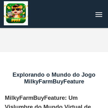
Explorando o Mundo do Jogo
MilkyFarmBuyFeature
MilkyFarmBuyFeature: Um
Vislumbre do Mundo Virtual de