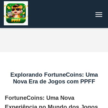
Explorando FortuneCoins: Uma
Nova Era de Jogos com PPFF
FortuneCoins: Uma Nova
Experiência no Mundo dos Jogos