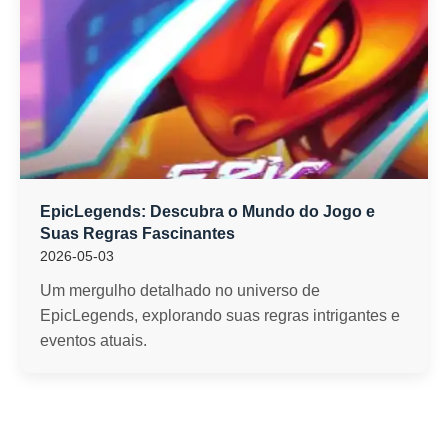
EpicLegends: Descubra o Mundo do Jogo e
Suas Regras Fascinantes
2026-05-03
Um mergulho detalhado no universo de
EpicLegends, explorando suas regras intrigantes e
eventos atuais.