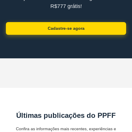
R$777 grátis!
Cadastre-se agora
Últimas publicações do PPFF
Confira as informações mais recentes, experiências e