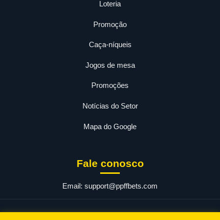
Loteria
Promoção
Caça-níqueis
Jogos de mesa
Promoções
Notícias do Setor
Mapa do Google
Fale conosco
Email:
support@ppffbets.com
© 2026 PPFF. Todos os direitos reservados.