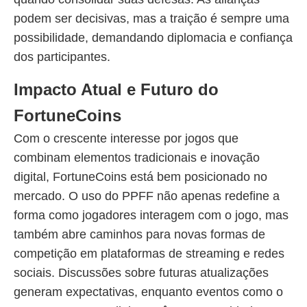
podem ser decisivas, mas a traição é sempre uma
possibilidade, demandando diplomacia e confiança
dos participantes.
Impacto Atual e Futuro do
FortuneCoins
Com o crescente interesse por jogos que
combinam elementos tradicionais e inovação
digital, FortuneCoins está bem posicionado no
mercado. O uso do PPFF não apenas redefine a
forma como jogadores interagem com o jogo, mas
também abre caminhos para novas formas de
competição em plataformas de streaming e redes
sociais. Discussões sobre futuras atualizações
generam expectativas, enquanto eventos como o