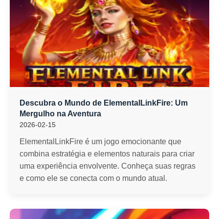
Descubra o Mundo de ElementalLinkFire: Um
Mergulho na Aventura
2026-02-15
ElementalLinkFire é um jogo emocionante que
combina estratégia e elementos naturais para criar
uma experiência envolvente. Conheça suas regras
e como ele se conecta com o mundo atual.