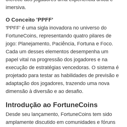
imersiva.
O Conceito 'PPFF'
'PPFF' é uma sigla inovadora no universo do
FortuneCoins, representando quatro pilares de
jogo: Planejamento, Paciência, Fortuna e Foco.
Cada um desses elementos desempenha um
papel vital na progressão dos jogadores e na
execução de estratégias vencedoras. O sistema é
projetado para testar as habilidades de previsão e
adaptação dos jogadores, trazendo uma nova
dimensão à diversão e ao desafio.
Introdução ao FortuneCoins
Desde seu lançamento, FortuneCoins tem sido
amplamente discutido em comunidades e fóruns