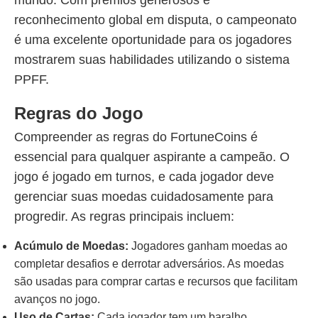
mundo. Com prêmios generosos e
reconhecimento global em disputa, o campeonato
é uma excelente oportunidade para os jogadores
mostrarem suas habilidades utilizando o sistema
PPFF.
Regras do Jogo
Compreender as regras do FortuneCoins é
essencial para qualquer aspirante a campeão. O
jogo é jogado em turnos, e cada jogador deve
gerenciar suas moedas cuidadosamente para
progredir. As regras principais incluem:
Acúmulo de Moedas:
Jogadores ganham moedas ao
completar desafios e derrotar adversários. As moedas
são usadas para comprar cartas e recursos que facilitam
avanços no jogo.
Uso de Cartas:
Cada jogador tem um baralho