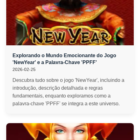
Explorando o Mundo Emocionante do Jogo
'NewYear' e a Palavra-Chave 'PPFF'
2026-02-25
Descubra tudo sobre o jogo 'NewYear', incluindo a
introdução, descrição detalhada e regras
fundamentais, enquanto exploramos como a
palavra-chave 'PPFF' se integra a este universo.