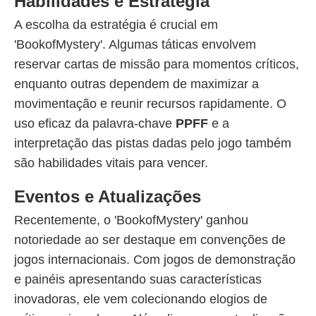
Habilidades e Estratégia
A escolha da estratégia é crucial em
'BookofMystery'. Algumas táticas envolvem
reservar cartas de missão para momentos críticos,
enquanto outras dependem de maximizar a
movimentação e reunir recursos rapidamente. O
uso eficaz da palavra-chave
PPFF
e a
interpretação das pistas dadas pelo jogo também
são habilidades vitais para vencer.
Eventos e Atualizações
Recentemente, o 'BookofMystery' ganhou
notoriedade ao ser destaque em convenções de
jogos internacionais. Com jogos de demonstração
e painéis apresentando suas características
inovadoras, ele vem colecionando elogios de