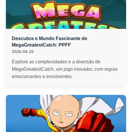
Descubra o Mundo Fascinante de
MegaGreatestCatch: PPFF
2026-04-15
Explore as complexidades e a diversão de
MegaGreatestCatch, um jogo inovador, com regras
emocionantes e envolventes.