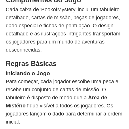
Cada caixa de 'BookofMystery' inclui um tabuleiro
detalhado, cartas de missão, peças de jogadores,
dado especial e fichas de pontuação. O design
detalhado e as ilustrações intrigantes transportam
os jogadores para um mundo de aventuras
desconhecidas.
Regras Básicas
Iniciando o Jogo
Para começar, cada jogador escolhe uma peça e
recebe um conjunto de cartas de missão. O
tabuleiro é disposto de modo que a
Área de
Mistério
fique visível a todos os jogadores. Os
jogadores lançam o dado para determinar a ordem
inicial.