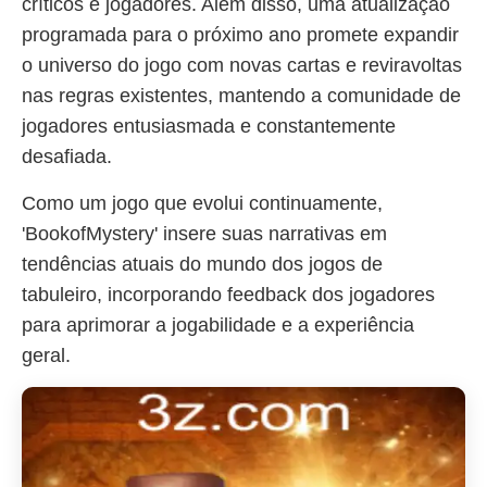
críticos e jogadores. Além disso, uma atualização
programada para o próximo ano promete expandir
o universo do jogo com novas cartas e reviravoltas
nas regras existentes, mantendo a comunidade de
jogadores entusiasmada e constantemente
desafiada.
Como um jogo que evolui continuamente,
'BookofMystery' insere suas narrativas em
tendências atuais do mundo dos jogos de
tabuleiro, incorporando feedback dos jogadores
para aprimorar a jogabilidade e a experiência
geral.