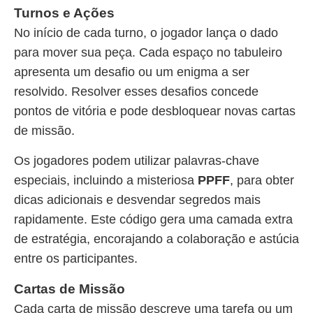
Turnos e Ações
No início de cada turno, o jogador lança o dado
para mover sua peça. Cada espaço no tabuleiro
apresenta um desafio ou um enigma a ser
resolvido. Resolver esses desafios concede
pontos de vitória e pode desbloquear novas cartas
de missão.
Os jogadores podem utilizar palavras-chave
especiais, incluindo a misteriosa
PPFF
, para obter
dicas adicionais e desvendar segredos mais
rapidamente. Este código gera uma camada extra
de estratégia, encorajando a colaboração e astúcia
entre os participantes.
Cartas de Missão
Cada carta de missão descreve uma tarefa ou um