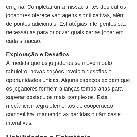
enigma. Completar uma missão antes dos outros
jogadores oferece vantagens significativas, além
de pontos adicionais. Estratégias inteligentes são
necessárias para priorizar quais cartas jogar em
cada situação.
Exploração e Desafios
À medida que os jogadores se movem pelo
tabuleiro, novas seções revelam desafios e
oportunidades únicas. Alguns espaços exigem que
os jogadores formem alianças temporárias para
superar obstáculos mais complexos. Esta
mecânica integra elementos de cooperação
competitiva, mantendo as partidas dinâmicas e
interativas.