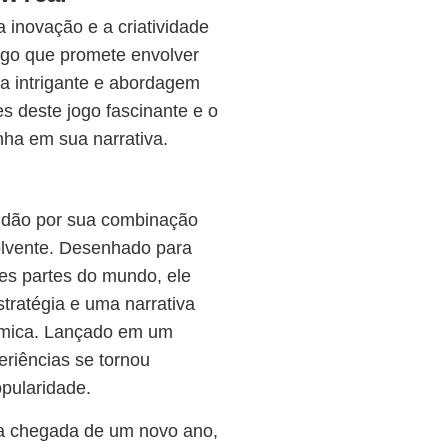
inovação e a criatividade
ogo que promete envolver
a intrigante e abordagem
s deste jogo fascinante e o
a em sua narrativa.
tidão por sua combinação
olvente. Desenhado para
tes partes do mundo, ele
tratégia e uma narrativa
âmica. Lançado em um
riências se tornou
pularidade.
 a chegada de um novo ano,