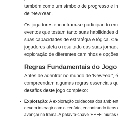
também como um símbolo de progresso e in
de 'NewYear'.
Os jogadores encontram-se participando em
eventos que testam tanto suas habilidades d
suas capacidades de estratégia e lógica. C
jogadores afeta o resultado das suas jornad
exploração de diferentes caminhos e opções
Regras Fundamentais do Jogo 
Antes de adentrar no mundo de 'NewYear', é
compreendam algumas regras essenciais que
desafios deste jogo complexo:
Exploração:
A exploração cuidadosa dos ambient
devem interagir com o cenário, encontrando itens 
avançar na trama. A palavra-chave 'PPFF' muitas 