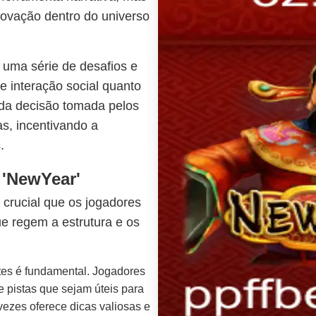
ovação dentro do universo
 uma série de desafios e
e interação social quanto
ada decisão tomada pelos
as, incentivando a
.
'NewYear'
 crucial que os jogadores
 regem a estrutura e os
es é fundamental. Jogadores
e pistas que sejam úteis para
vezes oferece dicas valiosas e