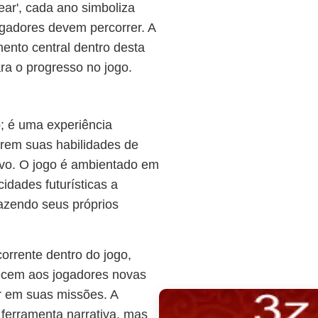
ar', cada ano simboliza
ogadores devem percorrer. A
nto central dentro desta
ara o progresso no jogo.
; é uma experiência
irem suas habilidades de
ivo. O jogo é ambientado em
idades futurísticas a
azendo seus próprios
orrente dentro do jogo,
cem aos jogadores novas
ar em suas missões. A
ferramenta narrativa, mas