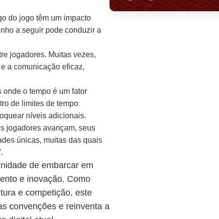
ngo do jogo têm um impacto
minho a seguir pode conduzir a
re jogadores. Muitas vezes,
 e a comunicação eficaz,
 onde o tempo é um fator
tro de limites de tempo
oquear níveis adicionais.
s jogadores avançam, seus
des únicas, muitas das quais
.
unidade de embarcar em
ento e inovação. Como
tura e competição, este
as convenções e reinventa a