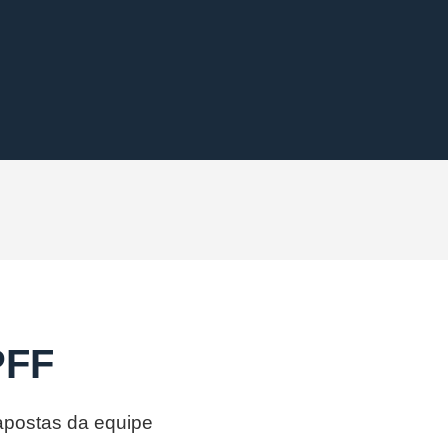
PFF
 apostas da equipe