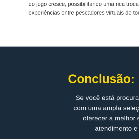
do jogo cresce, possibilitando uma rica troca
experiências entre pescadores virtuais de t
Conclusão: 
Se você está procura
com uma ampla seleçã
oferecer a melhor 
atendimento e 