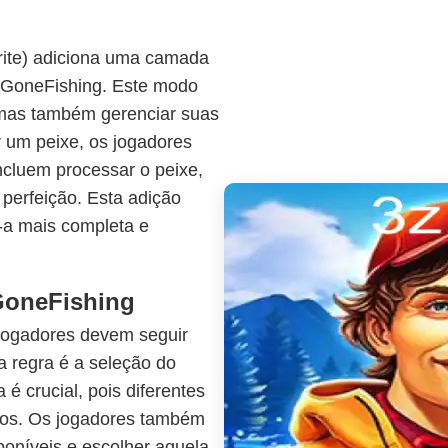
rite) adiciona uma camada
ghGoneFishing. Este modo
 mas também gerenciar suas
r um peixe, os jogadores
ncluem processar o peixe,
a perfeição. Esta adição
-a mais completa e
GoneFishing
jogadores devem seguir
a regra é a seleção do
é crucial, pois diferentes
ados. Os jogadores também
poníveis e escolher aquela