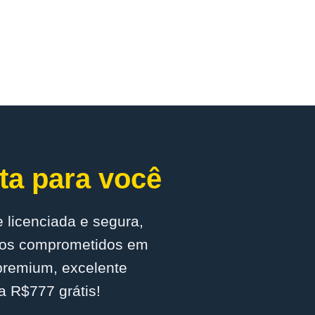
ta para você
 licenciada e segura,
amos comprometidos em
 premium, excelente
a R$777 grátis!