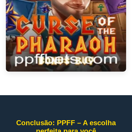
Conclusão: PPFF – A escolha
perfeita para você