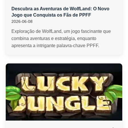
Descubra as Aventuras de WolfLand: O Novo
Jogo que Conquista os Fãs de PPFF
2026-06-08
Exploração de WolfLand, um jogo fascinante que
combina aventuras e estratégia, enquanto
apresenta a intrigante palavra-chave PPFF.