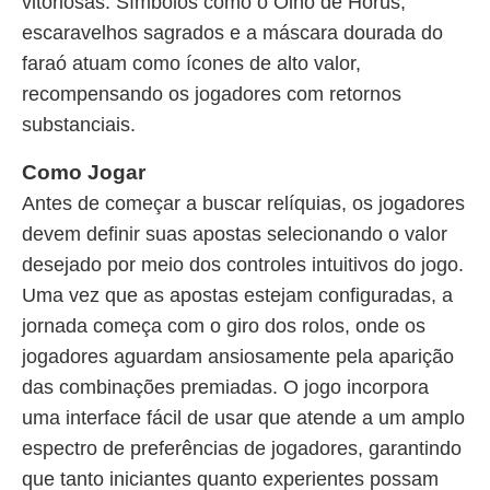
vitoriosas. Símbolos como o Olho de Hórus,
escaravelhos sagrados e a máscara dourada do
faraó atuam como ícones de alto valor,
recompensando os jogadores com retornos
substanciais.
Como Jogar
Antes de começar a buscar relíquias, os jogadores
devem definir suas apostas selecionando o valor
desejado por meio dos controles intuitivos do jogo.
Uma vez que as apostas estejam configuradas, a
jornada começa com o giro dos rolos, onde os
jogadores aguardam ansiosamente pela aparição
das combinações premiadas. O jogo incorpora
uma interface fácil de usar que atende a um amplo
espectro de preferências de jogadores, garantindo
que tanto iniciantes quanto experientes possam