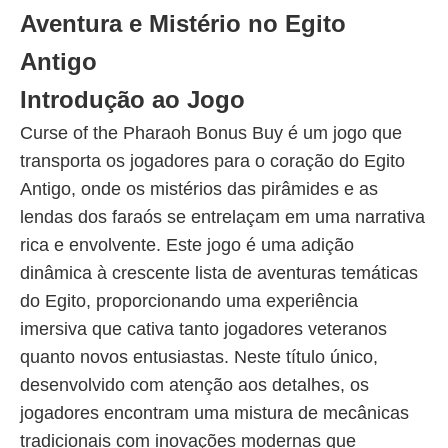
Aventura e Mistério no Egito
Antigo
Introdução ao Jogo
Curse of the Pharaoh Bonus Buy é um jogo que
transporta os jogadores para o coração do Egito
Antigo, onde os mistérios das pirâmides e as
lendas dos faraós se entrelaçam em uma narrativa
rica e envolvente. Este jogo é uma adição
dinâmica à crescente lista de aventuras temáticas
do Egito, proporcionando uma experiência
imersiva que cativa tanto jogadores veteranos
quanto novos entusiastas. Neste título único,
desenvolvido com atenção aos detalhes, os
jogadores encontram uma mistura de mecânicas
tradicionais com inovações modernas que