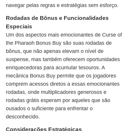
navegar pelas regras e estratégias sem esforço.
Rodadas de Bônus e Funcionalidades
Especiais
Um dos aspectos mais emocionantes de Curse of
the Pharaoh Bonus Buy são suas rodadas de
bônus, que não apenas elevam o nível de
suspense, mas também oferecem oportunidades
enriquecedoras para acumular tesouros. A
mecânica Bonus Buy permite que os jogadores
comprem acessos diretos a essas emocionantes
rodadas, onde multiplicadores generosos e
rodadas grátis esperam por aqueles que são
ousados o suficiente para enfrentar o
desconhecido.
Considerações Estratégicas