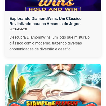
Explorando DiamondWins: Um Clássico
Revitalizado para os Amantes de Jogos
2026-04-28
Descubra DiamondWins, um jogo que mistura o
clássico com o moderno, trazendo diversas
oportunidades de diversão e desafio.