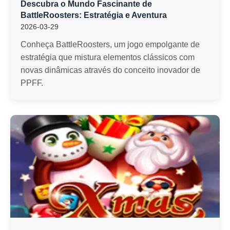
Descubra o Mundo Fascinante de
BattleRoosters: Estratégia e Aventura
2026-03-29
Conheça BattleRoosters, um jogo empolgante de
estratégia que mistura elementos clássicos com
novas dinâmicas através do conceito inovador de
PPFF.