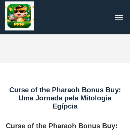
Curse of the Pharaoh Bonus Buy:
Uma Jornada pela Mitologia
Egípcia
Curse of the Pharaoh Bonus Buy: