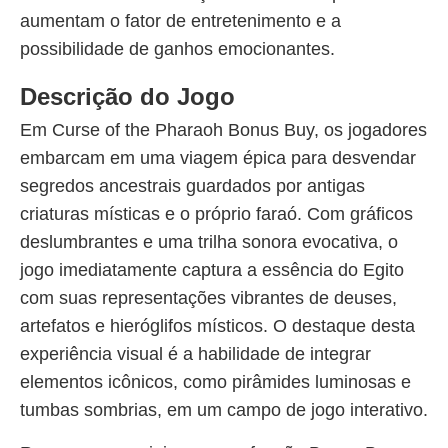
aumentam o fator de entretenimento e a
possibilidade de ganhos emocionantes.
Descrição do Jogo
Em Curse of the Pharaoh Bonus Buy, os jogadores
embarcam em uma viagem épica para desvendar
segredos ancestrais guardados por antigas
criaturas místicas e o próprio faraó. Com gráficos
deslumbrantes e uma trilha sonora evocativa, o
jogo imediatamente captura a essência do Egito
com suas representações vibrantes de deuses,
artefatos e hieróglifos místicos. O destaque desta
experiência visual é a habilidade de integrar
elementos icônicos, como pirâmides luminosas e
tumbas sombrias, em um campo de jogo interativo.